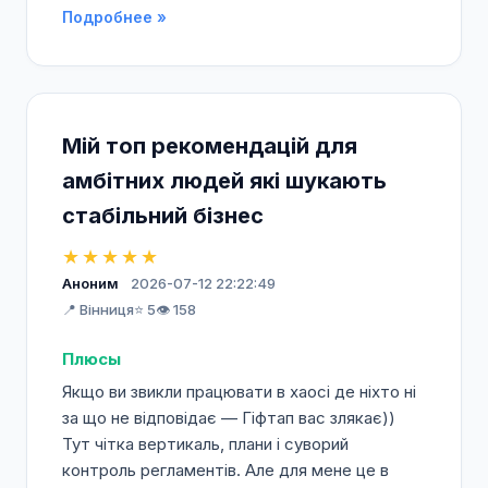
Подробнее »
Мій топ рекомендацій для
амбітних людей які шукають
стабільний бізнес
★★★★★
Аноним
2026-07-12 22:22:49
📍 Вінниця
⭐ 5
👁️ 158
Плюсы
Якщо ви звикли працювати в хаосі де ніхто ні
за що не відповідає — Гіфтап вас злякає))
Тут чітка вертикаль, плани і суворий
контроль регламентів. Але для мене це в