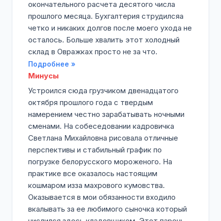
окончательного расчета десятого числа
прошлого месяца. Бухгалтерия струдилсяа
четко и никаких долгов после моего ухода не
осталось. Больше хвалить этот холодный
склад в Овражках просто не за что.
Подробнее »
Минусы
Устроился сюда грузчиком двенадцатого
октября прошлого года с твердым
намерением честно зарабатывать ночными
сменами. На собеседовании кадровичка
Светлана Михайловна рисовала отличные
перспективы и стабильный график по
погрузке белорусского мороженого. На
практике все оказалось настоящим
кошмаром изза махрового кумовства.
Оказывается в мои обязанности входило
вкалывать за ее любимого сыночка который
числился здесь кладовщиком. Этот парень