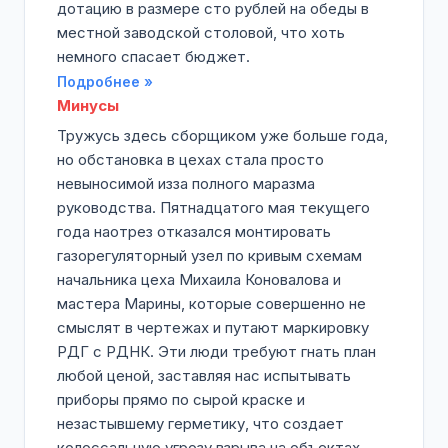
дотацию в размере сто рублей на обеды в
местной заводской столовой, что хоть
немного спасает бюджет.
Подробнее »
Минусы
Тружусь здесь сборщиком уже больше года,
но обстановка в цехах стала просто
невыносимой изза полного маразма
руководства. Пятнадцатого мая текущего
года наотрез отказался монтировать
газорегуляторный узел по кривым схемам
начальника цеха Михаила Коновалова и
мастера Марины, которые совершенно не
смыслят в чертежах и путают маркировку
РДГ с РДНК. Эти люди требуют гнать план
любой ценой, заставляя нас испытывать
приборы прямо по сырой краске и
незастывшему герметику, что создает
колоссальную угрозу взрыва на объектах.