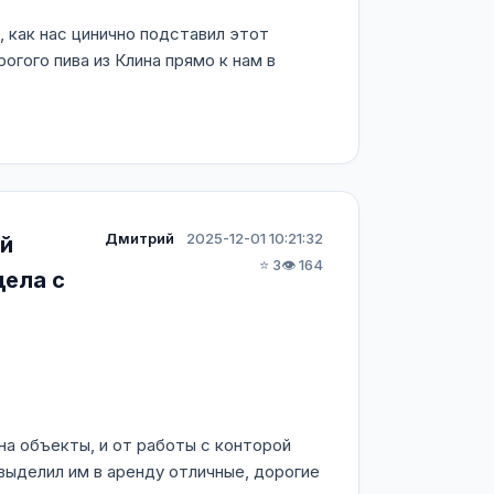
 как нас цинично подставил этот
огого пива из Клина прямо к нам в
Дмитрий
2025-12-01 10:21:32
ой
⭐ 3
👁️ 164
дела с
а объекты, и от работы с конторой
ыделил им в аренду отличные, дорогие