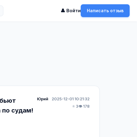
👤 Войти
Написать отзыв
Юрий
2025-12-01 10:21:32
 бьют
⭐ 3
👁️ 178
 по судам!