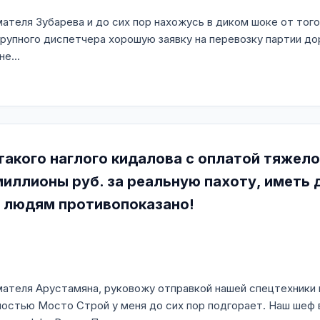
теля Зубарева и до сих пор нахожусь в диком шоке от того,
крупного диспетчера хорошую заявку на перевозку партии дор
е...
акого наглого кидалова с оплатой тяжел
миллионы руб. за реальную пахоту, иметь 
 людям противопоказано!
ателя Арустамяна, руковожу отправкой нашей спецтехники н
стью Мосто Строй у меня до сих пор подгорает. Наш шеф в