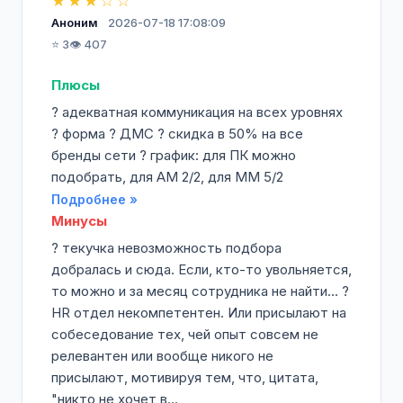
★★★☆☆
Аноним
2026-07-18 17:08:09
⭐ 3
👁️ 407
Плюсы
? адекватная коммуникация на всех уровнях
? форма ? ДМС ? скидка в 50% на все
бренды сети ? график: для ПК можно
подобрать, для АМ 2/2, для ММ 5/2
Подробнее »
Минусы
? текучка невозможность подбора
добралась и сюда. Если, кто-то увольняется,
то можно и за месяц сотрудника не найти... ?
НR отдел некомпетентен. Или присылают на
собеседование тех, чей опыт совсем не
релевантен или вообще никого не
присылают, мотивируя тем, что, цитата,
"никто не хочет в...