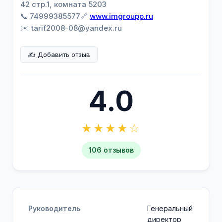
42 стр.1, комната 5203
📞 74999385577
🔗
www.imgroupp.ru
✉️ tarif2008-08@yandex.ru
✍️ Добавить отзыв
4.0
★★★★☆
106 отзывов
Руководитель
Генеральный
директор