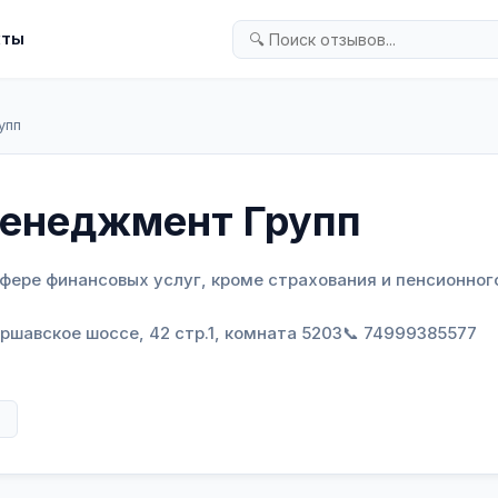
кты
упп
Менеджмент Групп
сфере финансовых услуг, кроме страхования и пенсионног
Варшавское шоссе, 42 стр.1, комната 5203
📞 74999385577
в