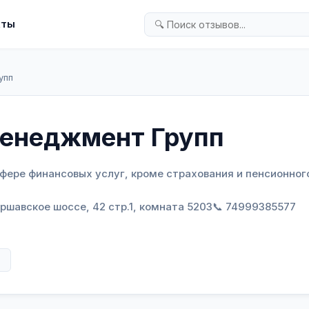
кты
упп
Менеджмент Групп
сфере финансовых услуг, кроме страхования и пенсионног
Варшавское шоссе, 42 стр.1, комната 5203
📞 74999385577
в