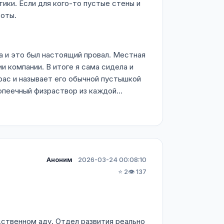
ки. Если для кого-то пустые стены и
боты.
а и это был настоящий провал. Местная
и компании. В итоге я сама сидела и
рас и называет его обычной пустышкой
пеечный физраствор из каждой...
Аноним
2026-03-24 00:08:10
⭐ 2
👁️ 137
дственном аду. Отдел развития реально