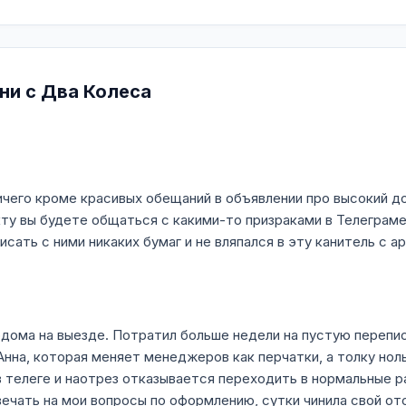
ни с Два Колеса
чего кроме красивых обещаний в объявлении про высокий до
кту вы будете общаться с какими-то призраками в Телеграме
исать с ними никаких бумаг и не вляпался в эту канитель с 
рдома на выезде. Потратил больше недели на пустую перепи
 Анна, которая меняет менеджеров как перчатки, а толку но
 телеге и наотрез отказывается переходить в нормальные р
ечать на мои вопросы по оформлению, сутки чинила свой ото