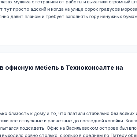
 глазах мужика отстранили от работы и выкатили огромный ш
 тут просто адский и когда на улице сорок градусов мороз
нно давит планом и требует заполнять гору ненужных бума
 в офисную мебель в Техноконсалте на
ко близость к дому и то, что платили стабильно без всяких
тили все отпускные и расчетные до последней копейки. Колл
е пытался подсидеть. Офис на Васильевском острове был впол
 выходило ровно столько, сколько в среднем по Питеру обе