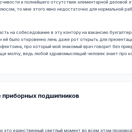
чивости и полнейшего отсутствия элементарной деловой эти
плюсом, то мне этого явно недостаточно для нормальной ра
асть на собеседование в эту контору на вакансию бухгалтер
и ей было откровенно лень даже рот открыть для презентаци
рфектоина, про который мой знакомый врач говорит без прик
бще молчу, ведь любой здравомыслящий человек знает про ко
е приборных подшипников
 и это единственный светлый момент во всем этом произво