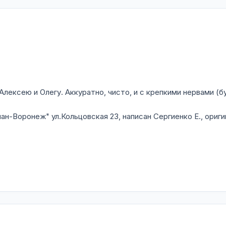
ексею и Олегу. Аккуратно, чисто, и с крепкими нервами (б
н-Воронеж" ул.Кольцовская 23, написан Сергиенко Е., ориги