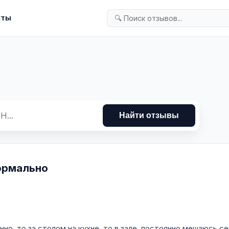
кты
Найти отзывы
нормально
нно, то за столом на кухне, то в зале, постоянно мешаюсь с