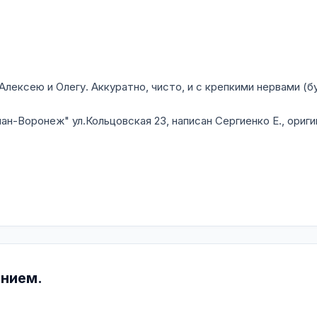
ексею и Олегу. Аккуратно, чисто, и с крепкими нервами (б
н-Воронеж" ул.Кольцовская 23, написан Сергиенко Е., ориги
ением.