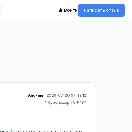
👤 Войти
Написать отзыв
Аноним
2026-07-20 07:42:12
📍 Краснодар
⭐ 5
👁️ 137
емье. Давно хотела сделать из лоджии