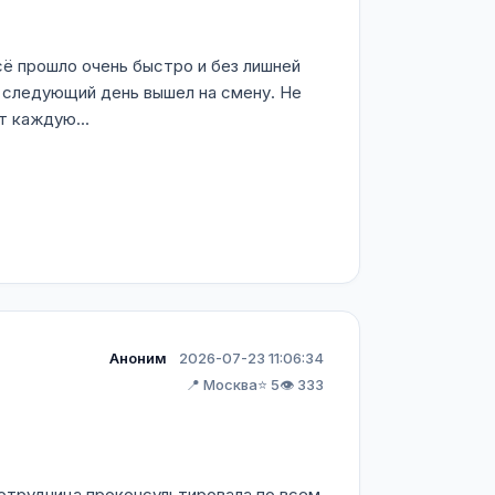
сё прошло очень быстро и без лишней
а следующий день вышел на смену. Не
т каждую...
Аноним
2026-07-23 11:06:34
📍 Москва
⭐ 5
👁️ 333
Сотрудница проконсультировала по всем