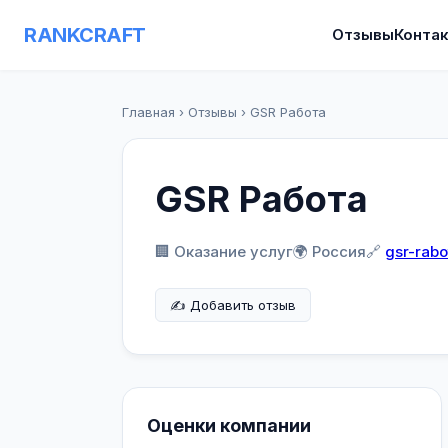
RANKCRAFT
Отзывы
Конта
Главная
›
Отзывы
›
GSR Работа
GSR Работа
🏢 Оказание услуг
🌍 Россия
🔗
gsr-rabo
✍️ Добавить отзыв
Оценки компании