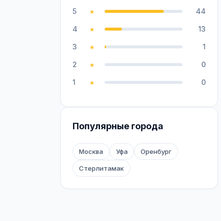
5
44
★
4
13
★
3
1
★
2
0
★
1
0
★
Популярные города
Москва
Уфа
Оренбург
Стерлитамак