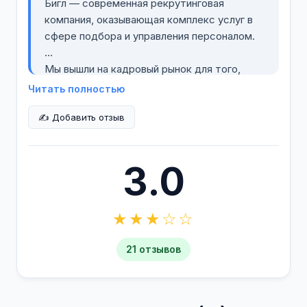
Бигл — современная рекрутинговая
компания, оказывающая комплекс услуг в
сфере подбора и управления персоналом.
Мы вышли на кадровый рынок для того,
чтобы первыми разрабатывать и внедрять
Читать полностью
инновационные решения, создавая
✍️ Добавить отзыв
инструменты прорыва. Сегодня это
национальная сеть и видеорекрутмент.
Завтра будет что-то новое. И только у нас.
3.0
В основе нашей стратегии лежит
стремление превосходить ожидания. Наши
★★★☆☆
услуги, технологии и профессиональный
подход принципиально отличаются от
распространенных в отрасли стандартов.
21 отзывов
В меняющемся мире преимущество у тех,
кто максимально использует новые
возможности. Для людей с идеями они