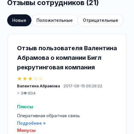
Отзывы сотрудников (21)
бескрайни.
Мы используем уникальную
Новые
Положительные
Отрицательные
информационную систему и технологии,
которые являются новаторскими не только
для России, но и для отрасли в целом.
Развитие сильной региональной сети от
Отзыв пользователя Валентина
Калининграда до Владивостока с едиными
Абрамова о компании Бигл
стандартами поиска требует решений, не
рекрутинговая компания
имеющих аналогов в мировой практике. Мы
готовы их предложить.
★★★☆☆
Валентина Абрамова
2017-06-15 05:26:22
⭐ 3
👁️ 604
Плюсы
Оперативная обратная связь
Подробнее »
Минусы