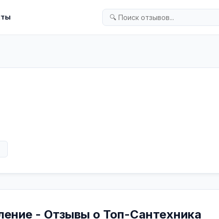
кты
а
в
ение - Отзывы о Топ-Сантехника