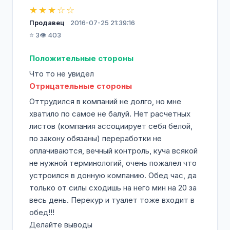
предлагать нашим покупателям большую
★★★☆☆
ценность за меньшие деньги. Под
Продавец
2016-07-25 21:39:16
ценностью мы понимаем оптимальное
⭐ 3
👁️ 403
сочетание качества, практичности,
удобства и современности всех моделей
Положительные стороны
продаваемой обуви при лучшем выборе.
Что то не увидел
Отрицательные стороны
Как одна из ведущих российских сетей мы
обладаем большим опытом, репутацией и
Оттрудился в компаний не долго, но мне
ответственностью, а значит, для всех
хватило по самое не балуй. Нет расчетных
наших покупателей мы являемся надёжным
листов (компания ассоциирует себя белой,
местом покупки. Наша компания
по закону обязаны) переработки не
предлагает надежные гарантии качества
оплачиваются, вечный контроль, куча всякой
своей продукции. Опытные дизайнеры и
не нужной терминологий, очень пожалел что
технологи, работающие в нашей команде,
устроился в донную компанию. Обед час, да
тщательно подбирают коллекцию обуви на
только от силы сходишь на него мин на 20 за
каждый сезон. А это значит, что в наших
весь день. Перекур и туалет тоже входит в
магазинах к каждому сезону появляется
обед!!!
широкий, профессионально продуманный
Делайте выводы