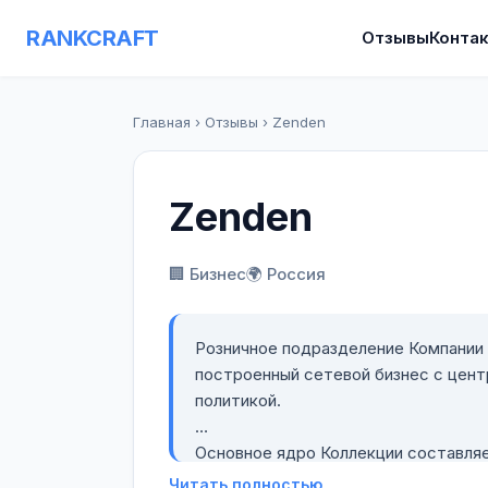
RANKCRAFT
Отзывы
Конта
Главная
›
Отзывы
›
Zenden
Zenden
🏢 Бизнес
🌍 Россия
Розничное подразделение Компании
построенный сетевой бизнес с цент
политикой.
Основное ядро Коллекции составляе
обувных линий, таких как Casual, Class
Читать полностью