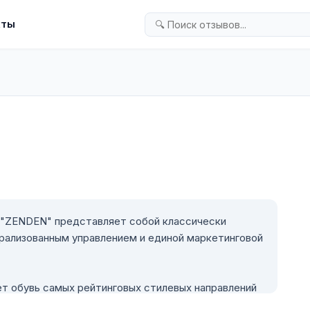
кты
 "ZENDEN" представляет собой классически
рализованным управлением и единой маркетинговой
т обувь самых рейтинговых стилевых направлений
ic, Fashion, Sport.