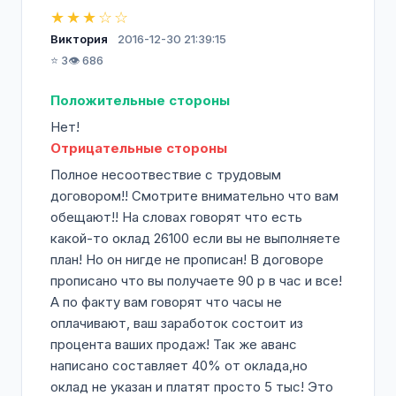
предлагать нашим покупателям большую
★★★☆☆
ценность за меньшие деньги. Под
Виктория
2016-12-30 21:39:15
ценностью мы понимаем оптимальное
⭐ 3
👁️ 686
сочетание качества, практичности,
удобства и современности всех моделей
Положительные стороны
продаваемой обуви при лучшем выборе.
Нет!
Отрицательные стороны
Как одна из ведущих российских сетей мы
обладаем большим опытом, репутацией и
Полное несоотвествие с трудовым
ответственностью, а значит, для всех
договором!! Смотрите внимательно что вам
наших покупателей мы являемся надёжным
обещают!! На словах говорят что есть
местом покупки. Наша компания
какой-то оклад 26100 если вы не выполняете
предлагает надежные гарантии качества
план! Но он нигде не прописан! В договоре
своей продукции. Опытные дизайнеры и
прописано что вы получаете 90 р в час и все!
технологи, работающие в нашей команде,
А по факту вам говорят что часы не
тщательно подбирают коллекцию обуви на
оплачивают, ваш заработок состоит из
каждый сезон. А это значит, что в наших
процента ваших продаж! Так же аванс
магазинах к каждому сезону появляется
написано составляет 40% от оклада,но
широкий, профессионально продуманный
оклад не указан и платят просто 5 тыс! Это