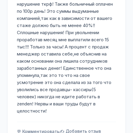
ассортимент.
нарушение ткрф! Также больничный оплачен
по 100р день! Это суммы выдуманные
компанией,так как в зависимости от вашего
стаже должно быть не менее 40%!!
Сплошные нарушения! При увольнении
проработав месяц мне выплатили всего 15
тыс!!! Только за часы! А процент с продаж
менеджер оставила себе,не объяснив на
каком основании она лишила сотрудников
заработанных денег! Единственное что она
упоминула,так это то что на свое
усмотрение это она сделала из за того что
уволились все продавцы- кассиры(5
человек) никогда не идите работать в
zenden! Нервы и ваши труды будут в
целостности!
✍️ Добавить отзыв
💬 Комментировать