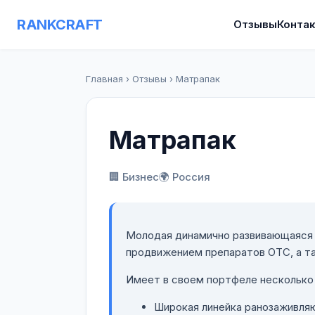
RANKCRAFT
Отзывы
Конта
Главная
›
Отзывы
›
Матрапак
Матрапак
🏢 Бизнес
🌍 Россия
Молодая динамично развивающаяся
продвижением препаратов ОТС, а т
Имеет в своем портфеле несколько 
Широкая линейка ранозаживля