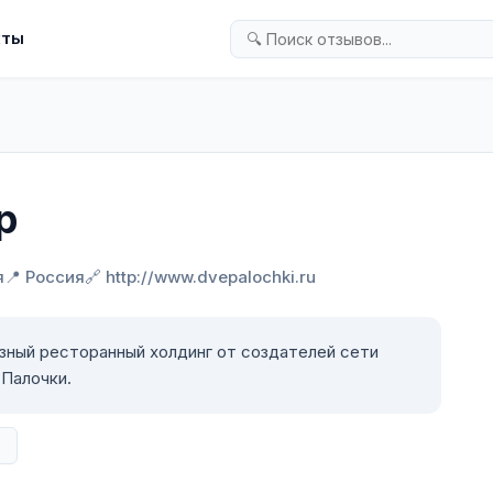
кты
p
я
📍 Россия
🔗 http://www.dvepalochki.ru
озный ресторанный холдинг от создателей сети
Палочки.
в