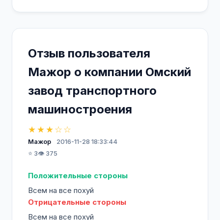
Сегодня ОАО "Омсктрансмаш" - это
стабильно работающее предприятие,
которое заинтересовано в привлечении на
Отзыв пользователя
работу высококвалифицированных кадров.
Мажор о компании Омский
На предприятии действует система
завод транспортного
целевой контрактной подготовки
инженерно-технических работников. Мы
машиностроения
сотрудничаем с ведущими ВУЗами и
учебными заведениями нашего города, –
★★★☆☆
«Омский государственный технический
Мажор
2016-11-28 18:33:44
университет», «Омский государственный
⭐ 3
👁️ 375
университет путей сообщения» и «Омский
авиационный колледж им. Н. Е.
Положительные стороны
Жуковского».
Всем на все похуй
Отрицательные стороны
Мы гарантируем официальное
Всем на все похуй