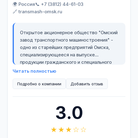
🌍 Россия
📞 +7 (3812) 44-61-03
🔗 transmash-omsk.ru
Открытое акционерное общество "Омский
завод транспортного машиностроения" -
одно из старейших предприятий Омска,
специализирующееся на выпуске
продукции гражданского и специального
назначения.
Читать полностью
Подробно о компании
ОАО "Омсктрансмаш" активно развивает
Добавить отзыв
новые направления в производственной
деятельности. В планах предприятия
3.0
развитие литейного производства,
увеличение объемов работ по ремонту и
модернизации спецтехники, а также
★★★☆☆
дальнейшее развитие опытного
производства.