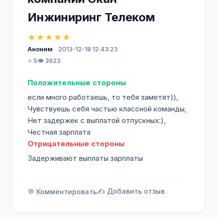
поддержки. ЗАО «Скан
Инжиниринг Телеком
Инжиниринг Телеком» является
действительным членом консорциума PCI
★★★★★
Industrial Computer Manufacturers Group
Аноним
2013-12-18 12:43:23
(PICMG). Благодаря большому
⭐ 5
👁️ 3923
накопленному научному и техническому
опыту и
Положительные стороны
высококвалифицированному коллективу мы
если много работаешь, то тебя заметят)),
разрабатываем и выпускаем
Чувствуешь себя частью классной команды,
широкий спектр модулей мирового уровня
Нет задержек с выплатой отпускных:),
с использованием новейшей
Честная зарплата
элементной базы
Отрицательные стороны
Задерживают выплаты зарплаты
✍️ Добавить отзыв
💬 Комментировать