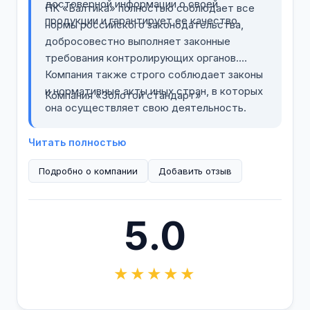
достоверной информации о своей
ПК «Балтика» полностью соблюдает все
продукции и гарантирует ее качество.
нормы российского законодательства,
добросовестно выполняет законные
требования контролирующих органов.
Компания также строго соблюдает законы
и нормативные акты иных стран, в которых
Компания «Золотой стандарт»
она осуществляет свою деятельность.
Читать полностью
Подробно о компании
Добавить отзыв
5.0
★★★★★