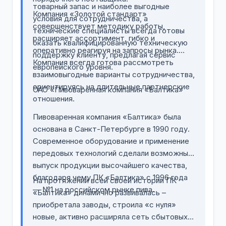
товарный запас и наиболее выгодные
Компания «Золотой стандарт»
условия для сотрудничества, а
совершенствует методику работы,
технические специалисты всегда готовы
расширяет ассортимент, гибко и
оказать квалифицированную техническую
оперативно реагируя на запросы рынка.
поддержку клиенту, предлагая сервис
Компания всегда готова рассмотреть
европейского уровня.
взаимовыгодные варианты сотрудничества,
ориентируясь на длительные партнерские
ОАО «Пивоваренная компания «Балтика»
отношения.
Пивоваренная компания «Балтика» была
основана в Санкт-Петербурге в 1990 году.
Современное оборудование и применение
передовых технологий сделали возможным
выпуск продукции высочайшего качества,
благодаря чему ПК «Балтика» с 1996 года
На протяжении всей своей истории ПК
— №1 на российском рынке пива.
«Балтика» динамично развивалась –
приобретала заводы, строила «с нуля»
новые, активно расширяла сеть сбытовых