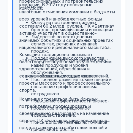
профессиональных и потребительских
компании. В 2012 году совокупные
Стратегия:
конкурсов.
налоговые отчисления компании в бюджеты
всех уровней и внебюджетные фонды
Фокус на построении сильных
составили 60,2 млрд. рублей. ПК «Балтика»
брендов, премиализации и инновациях.
активно участвует в общественно-
Лидерство во всех ценовых
значимых событиях и социальных проектах
сегментах, регионах и каналах
национального и регионального масштаба.
продаж.
Компания традиционно оказывает
Поддержание высокого качества
- за счет расширения географии продаж;
благотворительную помощь учреждениям
нашей продукции и уровня
здравоохранения, образования и
обслуживания.
социальной защиты, поддерживает
- за счет развития смежных направлений.
Постоянное развитие компетенций и
проекты массового и профессионального
повышение профессионализма
спорта.
сотрудников.
Компания стремиться быть ближе к
Повышение эффективности бизнес-
потребителям, прогнозировать и
процессов и операционное
своевременно реагировать на изменение
совершенствование.
спроса. ПК «Балтика» заинтересована в
Поиск дополнительных источников
предоставлении потребителям полной и
прибыльного роста: