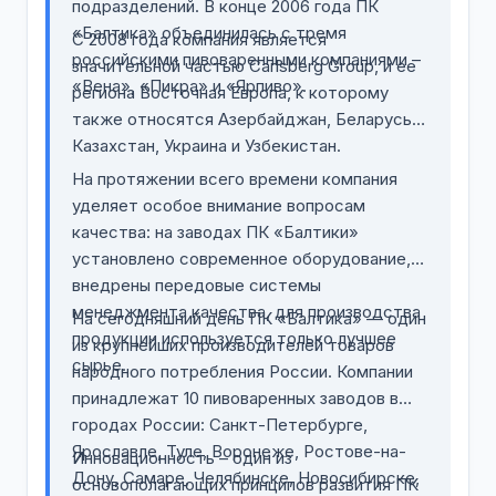
подразделений. В конце 2006 года ПК
«Балтика» объединилась с тремя
С 2008 года компания является
российскими пивоваренными компаниями –
значительной частью Carlsberg Group, и ее
«Вена», «Пикра» и «Ярпиво».
региона Восточная Европа, к которому
также относятся Азербайджан, Беларусь,
Казахстан, Украина и Узбекистан.
На протяжении всего времени компания
уделяет особое внимание вопросам
качества: на заводах ПК «Балтики»
установлено современное оборудование,
внедрены передовые системы
менеджмента качества, для производства
На сегодняшний день ПК «Балтика» — один
продукции используется только лучшее
из крупнейших производителей товаров
сырье.
народного потребления России. Компании
принадлежат 10 пивоваренных заводов в
городах России: Санкт-Петербурге,
Ярославле, Туле, Воронеже, Ростове-на-
Инновационность – один из
Дону, Самаре, Челябинске, Новосибирске,
основополагающих принципов развития ПК