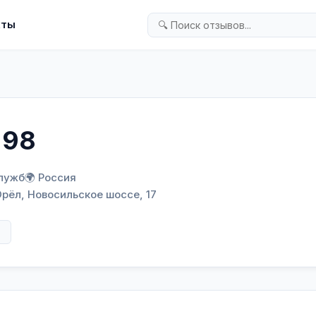
кты
 98
служб
🌍 Россия
Орёл, Новосильское шоссе, 17
в