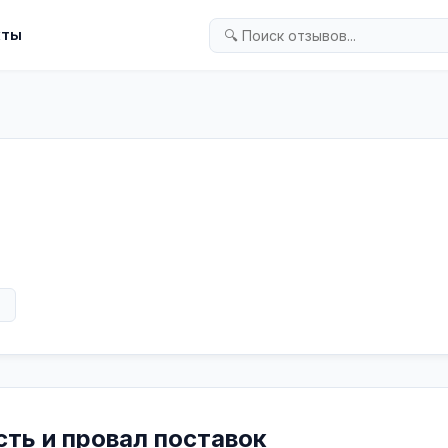
кты
в
ть и провал поставок