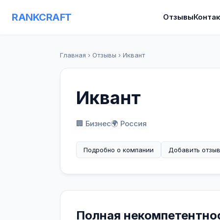
RANKCRAFT
Отзывы
Конта
Главная
›
Отзывы
›
Иквант
Иквант
🏢 Бизнес
🌍 Россия
Подробно о компании
Добавить отзы
Полная некомпетентнос