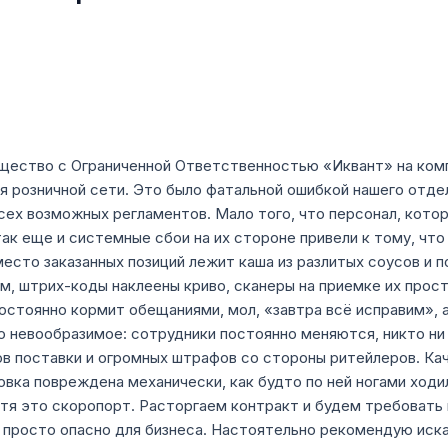
бщество с Ограниченной Ответственностью «Иквант» на ком
 розничной сети. Это было фатальной ошибкой нашего отдел
ех возможных регламентов. Мало того, что персонал, кото
ак еще и системные сбои на их стороне привели к тому, что
место заказанных позиций лежит каша из разлитых соусов и
, штрих-коды наклеены криво, сканеры на приемке их прост
стоянно кормит обещаниями, мол, «завтра всё исправим», а
о невообразимое: сотрудники постоянно меняются, никто ни 
ов поставки и огромных штрафов со стороны ритейлеров. Ка
ковка повреждена механически, как будто по ней ногами ход
тя это скоропорт. Расторгаем контракт и будем требовать
просто опасно для бизнеса. Настоятельно рекомендую иска