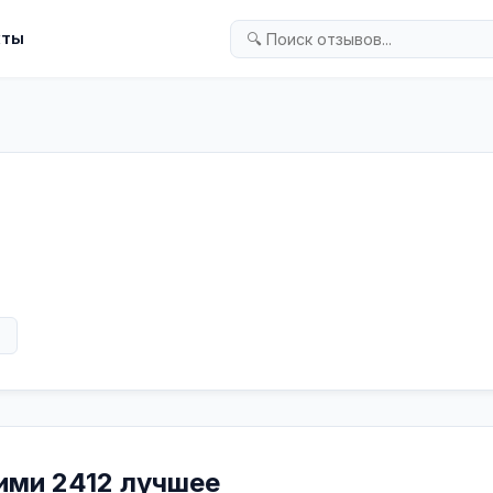
кты
в
гими 2412 лучшее