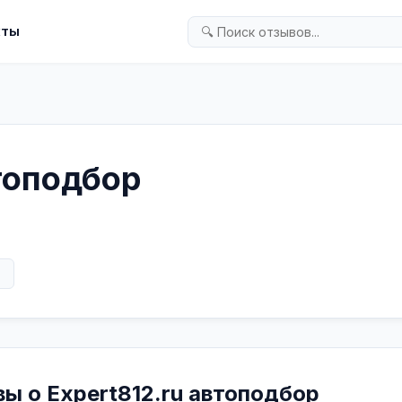
кты
втоподбор
в
вы о Expert812.ru автоподбор