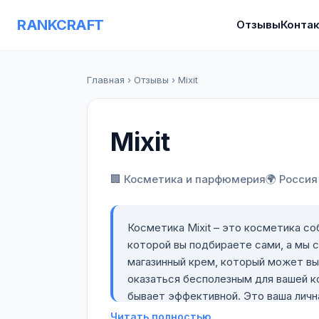
RANKCRAFT
Отзывы
Конта
Главная
›
Отзывы
›
Mixit
Mixit
🏢 Косметика и парфюмерия
🌍 Россия
Косметика Mixit – это косметика со
которой вы подбираете сами, а мы с
магазинный крем, который может вы
оказаться бесполезным для вашей к
бывает эффективной. Это ваша личн
вами из высококачественных натур
Читать полностью