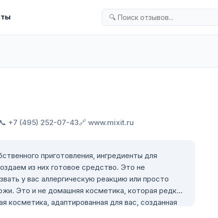
кты
📞 +7 (495) 252-07-43
🔗 www.mixit.ru
бственного приготовления, ингредиенты для
оздаем из них готовое средство. Это не
звать у вас аллергическую реакцию или просто
ожи. Это и не домашняя косметика, которая редко
ая косметика, адаптированная для вас, созданная
альных ингредиентов с помощью профессиональных