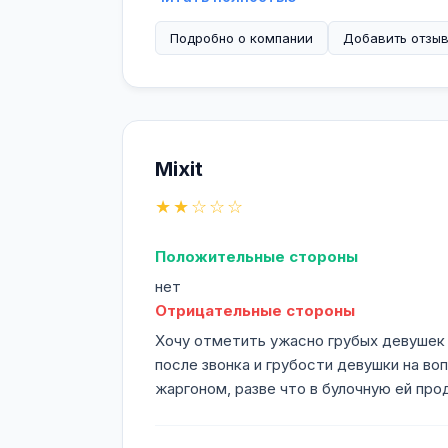
косметологов.
Подробно о компании
Добавить отзы
Mixit – это творческий и здоровый п
создаете ваши косметические сред
проверенных ингредиентов.
Mixit – это команда опытных профес
Mixit
помогают вам создавать эффективн
★★☆☆☆
вашей кожи.
Положительные стороны
нет
Отрицательные стороны
Хочу отметить ужасно грубых девушек 
после звонка и грубости девушки на во
жаргоном, разве что в булочную ей про