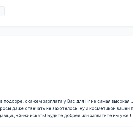
в
одход к уходу за своей кожей и волосами. Вы
ства из естественных, тщательно отобранных и
сионалов, косметологов и химиков, которые
ую и недорогую Bio-косметику специально для
в подборе, скажем зарплата у Вас для Hr не самая высокая…
просы даже отвечать не захотелось, ну и косметикой вашей 
давщиц «Зин» искать! Будьте добрее или заплатите им уже !