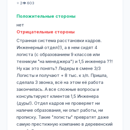
одна чудесная вещь данной компании. Вас
⭐ 2
👁️ 603
реально постараются оштрафовать за всё
и ни за что!!! С поводом и без повода! Вы не
Положительные стороны
сможете сходить на больничный - штраф...
нет
Если у вас дома произошло что-то
Отрицательные стороны
экстренное и вы вынуждены
Странная система расстановки кадров.
отсутствовать на рабочем месте -
Инженерный отдел(!), а в нем сидят 4
штрафы и увольнения! Зарплата серо-
логиста (с образованием 9 классов или
чёрная... и с задержкой в 1,5-2 месяца.
техникум "на менеджера") и 1,5 инженера ??!
Кроме того, есть там такой чудеснейший
Ну как это понять? Лидеры в смене 3/3
порядок, согласно которому в случае
Логисты и получают + 8 тыс. к з/п. Пришла,
несчастного случая пострадавшего там
сделала 3 звонка, всё на этом её работа
предполагается выкидывать за забор и
закончилась. А все сложные вопросы и
твердить, что оно само там валялось.
консультируют клиентов 1,5 Инженера
Кощунство... но чистая правда. И всё
(дуры!). Отдел кадров не проверяет ни
перечисленное - это только цветочки!
наличие образования, ни опыт работы, ни
прописку. Такие "логисты" превратят даже
самую престижную компанию в деревенский