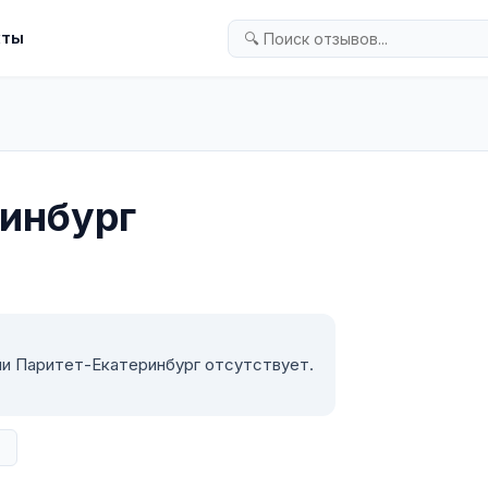
кты
инбург
ии Паритет-Екатеринбург отсутствует.
в