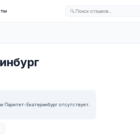
кты
инбург
ии Паритет-Екатеринбург отсутствует.
в