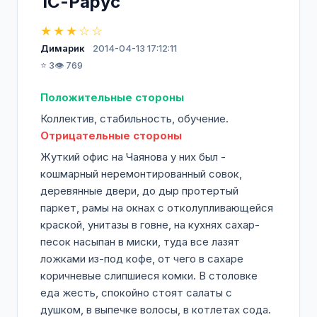
1С-Рарус
скажут. стоит почитать их внутренние
приказы на корпоративном портале
★★★☆☆
ВНИМАТЕЛЬНО.
Димарик
2014-04-13 17:12:11
6) подходящее место работы для людей,
⭐ 3
👁️ 769
не особо парящихся о собственном
достоинстве и не знающих, что такое
Положительные стороны
социальная защита и гарантии. в целом,
Коллектив, стабильность, обучение.
можно получить нормальный старт в 1С
Отрицательные стороны
сообществе.
7) Данное место подойдет для только что
Жуткий офис на Чаянова у них был -
приехавших в СПб, как стартовая
кошмарный неремонтированный совок,
площадка. Далее советую уходить из
деревянные двери, до дыр протертый
среды 1С, иначе унизительные зарплаты в
паркет, рамы на окнах с отколупливающейся
конвертиках и шантаж невыплатой черной
краской, унитазы в говне, на кухнях сахар-
зп со стороны работодателя будут Вас
песок насыпан в миски, туда все лазят
вечно преследовать, впрочем также, как и
ложками из-под кофе, от чего в сахаре
соковыжимательная система управления
коричневые слипшиеся комки. В столовке
людьми ;-)
еда жесть, спокойно стоят салаты с
душком, в выпечке волосы, в котлетах сода.