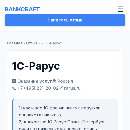
☰
RANKCRAFT
Написать отзыв
Главная
›
Отзывы
›
1С-Рарус
1С-Рарус
🏢 Оказание услуг
🌍 Россия
📞 +7 (495) 231-20-02
🔗 rarus.ru
1) как и все 1С франчи платят серую зп,
соцпакета никакого.
2) конкретно 1С Рарус Санкт-Петербург
сидит в грязненьком дворике, офисы