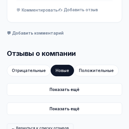
через развитие и постоянное улучшение
✍️ Добавить отзыв
💬 Комментировать
наших технологий. Мы находимся в
постоянном поиске максимально удобных,
простых и понятных решений для сервисов
и при этом берем с собой в будущее
💬 Добавить комментарий
только лучшее.
Отзывы о компании
Отрицательные
Новые
Положительные
Показать ещё
Показать ещё
← Вернуться к списку отзывов