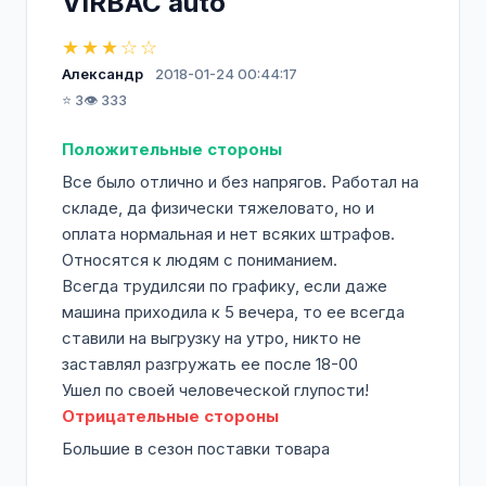
VIRBAC auto
История нашей компании берет начало в
★★★☆☆
1994 году и связана с обеспечением
Александр
2018-01-24 00:44:17
автомобилистов, оптовых и корпоративных
⭐ 3
👁️ 333
клиентов шинами и другими
автокомпонентами. В 2011 году компания
Положительные стороны
сменила название с «ЮгСнаб» на
Все было отлично и без напрягов. Работал на
«ВИРБАК».
складе, да физически тяжеловато, но и
оплата нормальная и нет всяких штрафов.
С 2002 года мы активно развиваем
Относятся к людям с пониманием.
аграрное направление. Сегодня
Всегда трудилсяи по графику, если даже
сельскохозяйственный блок представлен
машина приходила к 5 вечера, то ее всегда
агрофирмами в Ростовской области с
ставили на выгрузку на утро, никто не
землями общей площадью 30 тыс. га.
заставлял разгружать ее после 18-00
В нашей компании работают 1700
Ушел по своей человеческой глупости!
сотрудников.
Отрицательные стороны
Мы стремимся к достижению новых высот
Большие в сезон поставки товара
в сфере обслуживания автомобилистов