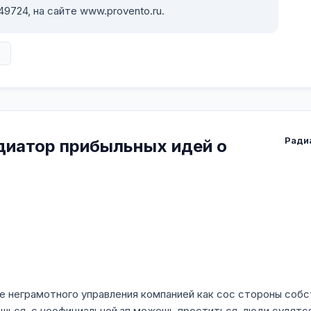
724, на сайте www.provento.ru.
в
Ради
диатор прибыльных идей о
е неграмотного управления компанией как сос стороны собс
шься, с неофициальной зп можешь проститься, люди судятс