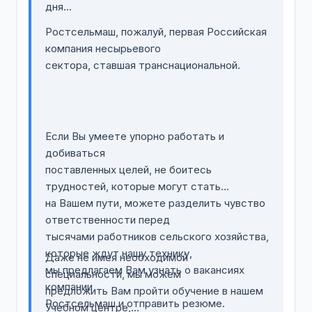
дня…
Ростсельмаш, пожалуй, первая Российская
компания несырьевого
сектора, ставшая транснациональной.
Если Вы умеете упорно работать и
добиваться
поставленных целей, не боитесь
трудностей, которые могут стать
на Вашем пути, можете разделить чувство
ответственности перед
тысячами работников сельского хозяйства,
которые ждут нашу технику,
Даже не имея необходимой
мы предлагаем Вам узнать о вакансиях
специальности, мы можем
компании
предложить Вам пройти обучение в нашем
Ростсельмаш и отправить резюме.
Учебном центре,