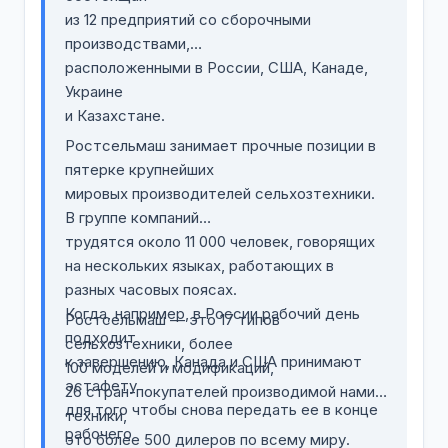
из 12 предприятий со сборочными
производствами,
расположенными в России, США, Канаде,
Украине
и Казахстане.
Ростсельмаш занимает прочные позиции в
пятерке крупнейших
мировых производителей сельхозтехники.
В группе компаний
трудятся около 11 000 человек, говорящих
на нескольких языках, работающих в
разных часовых поясах.
Когда, например, в России рабочий день
Ростсельмаш — это 17 типов
подходит
сельхозтехники, более
к завершению, Канада и США принимают
100 моделей и модификаций,
эстафету
26 стран-покупателей производимой нами
для того чтобы снова передать ее в конце
техники,
рабочего
это более 500 дилеров по всему миру.