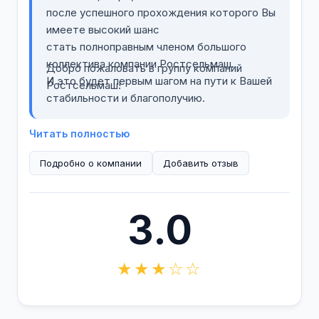
после успешного прохождения которого Вы
имеете высокий шанс
стать полноправным членом большого
коллектива компании Ростсельмаш.
Добро пожаловать в группу компаний
И это будет первым шагом на пути к Вашей
Ростсельмаш!
стабильности и благополучию.
Читать полностью
Подробно о компании
Добавить отзыв
3.0
★★★☆☆