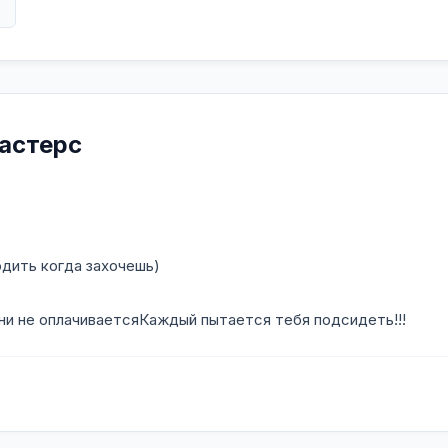
в
мастерс
одить когда захочешь)
ни не оплачиваетсяКаждый пытается тебя подсидеть!!!