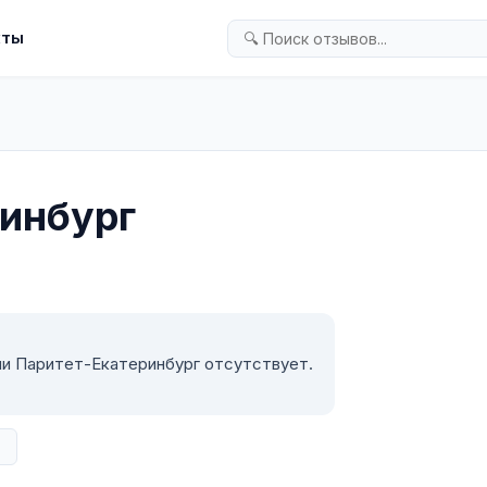
кты
инбург
ии Паритет-Екатеринбург отсутствует.
в