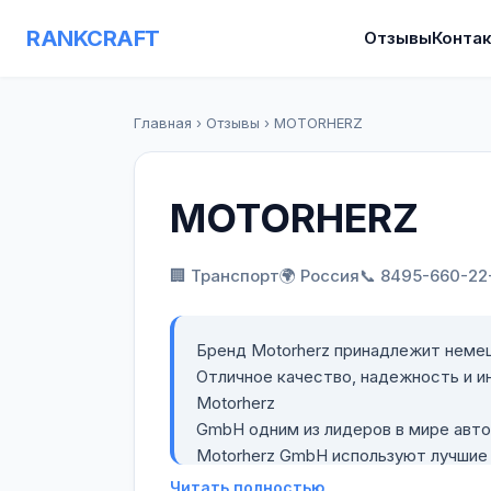
RANKCRAFT
Отзывы
Конта
Главная
›
Отзывы
›
MOTORHERZ
MOTORHERZ
🏢 Транспорт
🌍 Россия
📞 8495-660-22
Бренд Motorherz принадлежит неме
Отличное качество, надежность и и
Motorherz
GmbH одним из лидеров в мире авто
Motorherz GmbH используют лучшие 
продукция проходит строгий контро
Читать полностью