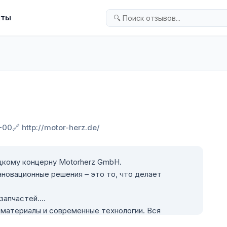
кты
-00
🔗 http://motor-herz.de/
цкому концерну Motorherz GmbH.
нновационные решения – это то, что делает
запчастей.
материалы и современные технологии. Вся
ль качества на каждом этапе производства, чтобы