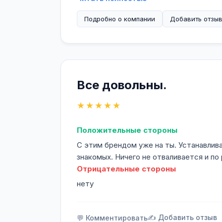
гарантировать ее долговечность, н
Подробно о компании
Производства Motorherz GmbH серт
Добавить отзы
TS16949. Предоставляется гарантия 
В России бренд Motorherz хорошо и
коммерческого транспорта различны
специальной техники.
Ассортимент продукции: рулевые ре
Все довольны.
стартеры, генераторы, компрессоры
агрегаты, но и полный перечень запа
★★★★★
Независимо от марки или модели ав
ваше транспортное средство всегда
Положительные стороны
Выбирайте надежность – выбирайте 
С этим брендом уже на ты. Устанавлива
*Различные категории товаров имеют
знакомых. Ничего не отваливается и п
Отрицательные стороны
нету
✍️ Добавить отзыв
💬 Комментировать