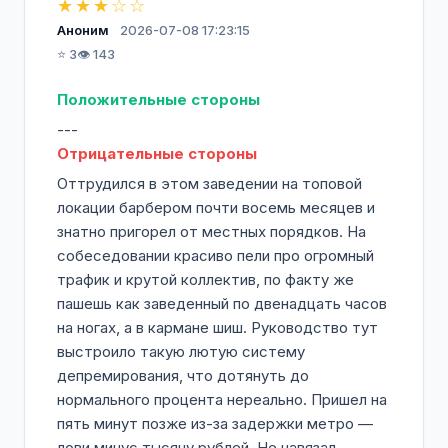
★★★☆☆
В BETONE MEN Нагатинский Затон особое
Аноним
2026-07-08 17:23:15
внимание уделяется качеству сервиса и
⭐ 3
👁️ 143
атмосфере комфорта. Наши мастера
Положительные стороны
помогут подобрать подходящий стиль,
учитывая форму лица, структуру волос и
---
ваши пожелания. Мы предлагаем
Отрицательные стороны
моделирование бороды, камуфляж седины,
Оттрудился в этом заведении на топовой
уходовые процедуры для волос и кожи
локации барбером почти восемь месяцев и
головы, а также укладки для любого образа
знатно пригорел от местных порядков. На
— от делового до casual.
собеседовании красиво пели про огромный
трафик и крутой коллектив, по факту же
Мужская парикмахерская BETONE MEN в
пашешь как заведенный по двенадцать часов
ЖК «River Park» находится всего в
на ногах, а в кармане шиш. Руководство тут
нескольких шагах от метро Нагатинский
выстроило такую лютую систему
Затон, что делает посещение удобным для
депремирования, что дотянуть до
всех гостей. Для автовладельцев
нормального процента нереально. Пришел на
предусмотрена бесплатная парковка.
пять минут позже из-за задержки метро —
лови минус тысячу рублей. Не навязал