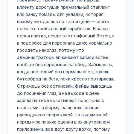
Мы приглашаем жителей и гостей района
клиенту дорогущий премиальный стайлинг
Нагатинский Затон, а также близлежащих
или банку помады для укладки, которая
районов: Даниловского, Москворечье-
никому не сдалась по такой цене — опять
Сабурово, Нагатино-Садовники,
срезают твой кровный заработок. В залах
Печатников (ЮВАО) и Южнопортового
серая плитка, везде этот пафосный бетон, а
(ЮВАО).
в подсобке для персонала даже нормально
посидеть некогда, потому что
Совершенствуй свой стиль вместе с
администраторы впихивают записи встык,
BETONE MEN!
вообще без перерывов на обед. Забываешь,
когда последний раз нормально ел, жуешь
бутерброд на бегу, пока кресло протираешь.
Стрижешь без остановки, фейды выводишь
до посинения глаз, а на выходе в день
зарплаты тебе выкатывают простыню с
вычетами за форму, за использование
расходников сверх какой-то выдуманной
нормы и за плохие оценки в их внутреннем
приложении. все друг другу волки, потому