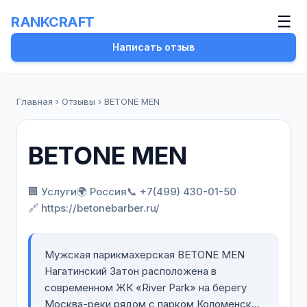
☰
RANKCRAFT
Написать отзыв
Главная
›
Отзывы
›
BETONE MEN
BETONE MEN
🏢 Услуги
🌍 Россия
📞 +7(499) 430-01-50
🔗 https://betonebarber.ru/
Мужская парикмахерская BETONE MEN
Нагатинский Затон расположена в
современном ЖК «River Park» на берегу
Москва-реки рядом с парком Коломенское