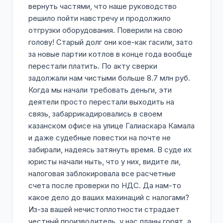
вернуть частями, что наше руководство
решило пойти навстречу и продолжило
отгрузки оборудования. Поверили на свою
голову! Старый долг они кое-как гасили, зато
за новые партии котлов в конце года вообще
перестали платить. По акту сверки
задолжали нам чистыми больше 8.7 млн руб.
Когда мы начали требовать деньги, эти
деятели просто перестали выходить на
связь, забаррикадировались в своем
казанском офисе на улице Галиаскара Камала
и даже судебные повестки на почте не
забирали, надеясь затянуть время. В суде их
юристы начали ныть, что у них, видите ли,
налоговая заблокировала все расчетные
счета после проверки по НДС. Да нам-то
какое дело до ваших махинаций с налогами?
Из-за вашей нечистоплотности страдает
честный производитель, у нас планы горят, а