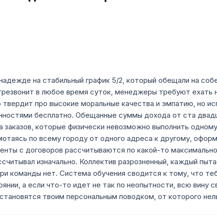
надежде на стабильный график 5/2, который обещали на соб
резвонит в любое время суток, менеджеры требуют ехать на
 твердит про высокие моральные качества и эмпатию, но ис
анностями бесплатно. Обещанные суммы дохода от ста два
а заказов, которые физически невозможно выполнить одном
мотаясь по всему городу от одного адреса к другому, оформ
енты с договоров рассчитываются по какой-то максимально 
ссчитывал изначально. Коллектив разрозненный, каждый пыта
ри команды нет. Система обучения сводится к тому, что те
ии, а если что-то идет не так по неопытности, всю вину с
 становятся твоим персональным поводком, от которого нель