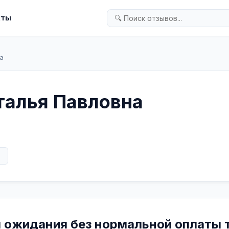
кты
а
талья Павловна
в
 ожидания без нормальной оплаты 