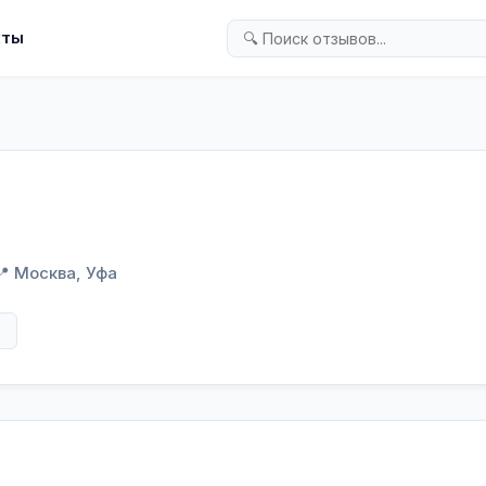
кты
📍 Москва, Уфа
в