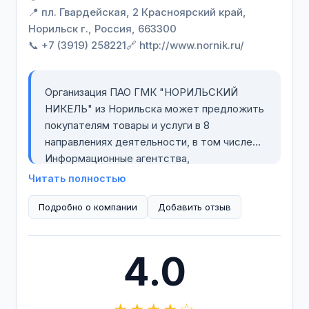
📍 пл. Гвардейская, 2 Красноярский край,
Норильск г., Россия, 663300
📞 +7 (3919) 258221
🔗 http://www.nornik.ru/
Организация ПАО ГМК "НОРИЛЬСКИЙ
НИКЕЛЬ" из Норильска может предложить
покупателям товары и услуги в 8
направлениях деятельности, в том числе
Информационные агентства,
Металлургические предприятия,
Читать полностью
Переработка металла.
Подробно о компании
Расположена по адресу пл. Гвардейская, 2
Добавить отзыв
в Норильске.
Связаться с представителем фирмы ГМК
4.0
"НОРИЛЬСКИЙ НИКЕЛЬ", чтобы получить
ответ на Ваш вопрос, вы можете через
сети Вконтакте, Facebook, Twitter, Youtube,
Instagram, по электронной почте