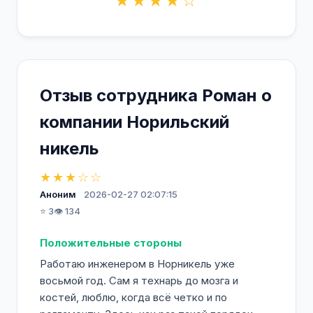
★★★★☆
erohin@nk.nornik.ru, при помощи телефонов
+7 (3919) 258221, +7 (3919) 258255, на
официальном сайте http://www.nornik.ru/.
Отзыв сотрудника Роман о
компании Норильский
никель
★★★☆☆
Аноним
2026-02-27 02:07:15
⭐ 3
👁️ 134
Положительные стороны
Работаю инженером в Норникель уже
восьмой год. Сам я технарь до мозга и
костей, люблю, когда всё четко и по