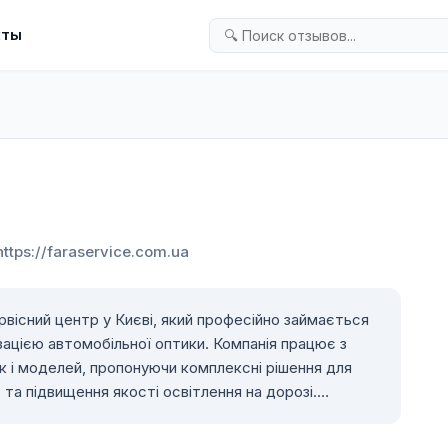
кты
https://faraservice.com.ua
рвісний центр у Києві, який професійно займається
ацією автомобільної оптики. Компанія працює з
к і моделей, пропонуючи комплексні рішення для
та підвищення якості освітлення на дорозі.
а Сервіс» є ремонт та реставрація автомобільних