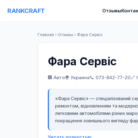
RANKCRAFT
Отзывы
Конта
Главная
›
Отзывы
›
Фара Сервіс
Фара Сервіс
🏢 Авто
🌍 Украина
📞 073-842-77-20
🔗 
«Фара Сервіс» — спеціалізований се
ремонтом, відновленням та модерніз
легковими автомобілями різних маро
покращення зовнішнього вигляду фар 
Основним напрямом діяльності «Фар
Читать полностью