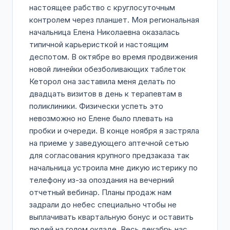
настоящее рабство с круглосуточным
контролем через планшет. Моя региональная
начальница Елена Николаевна оказалась
типичной карьеристкой и настоящим
деспотом. В октябре во время продвижения
новой линейки обезболивающих таблеток
Кеторол она заставила меня делать по
двадцать визитов в день к терапевтам в
поликлиники. Физически успеть это
невозможно но Елене было плевать на
пробки и очереди. В конце ноября я застряла
на приеме у заведующего аптечной сетью
для согласования крупного предзаказа так
начальница устроила мне дикую истерику по
телефону из-за опоздания на вечерний
отчетный вебинар. Планы продаж нам
задрали до небес специально чтобы не
выплачивать квартальную бонус и оставить
людей на голом окладе. Весь декабрь нас