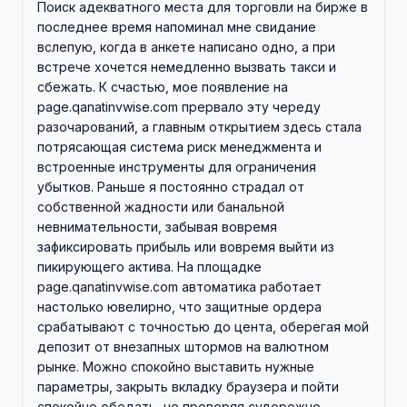
Поиск адекватного места для торговли на бирже в
последнее время напоминал мне свидание
вслепую, когда в анкете написано одно, а при
встрече хочется немедленно вызвать такси и
сбежать. К счастью, мое появление на
page.qanatinvwise.com прервало эту череду
разочарований, а главным открытием здесь стала
потрясающая система риск менеджмента и
встроенные инструменты для ограничения
убытков. Раньше я постоянно страдал от
собственной жадности или банальной
невнимательности, забывая вовремя
зафиксировать прибыль или вовремя выйти из
пикирующего актива. На площадке
page.qanatinvwise.com автоматика работает
настолько ювелирно, что защитные ордера
срабатывают с точностью до цента, оберегая мой
депозит от внезапных штормов на валютном
рынке. Можно спокойно выставить нужные
параметры, закрыть вкладку браузера и пойти
спокойно обедать, не проверяя судорожно