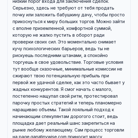
низкий порог входа для заключения сделок.
Серьезно, здесь не требуют от тебя продать
почку или заложить бабушкину дачу, чтобы просто
прикоснуться к миру больших торгов. Можно зайти
с вполне приземленной, комфортной суммой,
которую не жалко пустить в оборот ради
проверки своих сил. Это моментально снимает
кучу психологических барьеров, ведь ты не
рискуешь последними штанами, а спокойно
торгуешь в свое удовольствие. Торговые условия
тут вообще сказочные, минимальные комиссии не
сжирают твою потенциальную прибыль при
первой же удачной сделке, как это часто бывает у
жадных конкурентов. Я смог начать с малого,
постепенно нащупал свой ритм, протестировал
парочку простых стратегий и теперь планомерно
наращиваю объемы. Такой лояльный подход к
начинающим спекулянтам дорогого стоит, ведь
площадка дает реальный шанс закрепиться на
рынке любому желающему. Сам процесс торговли
на page.qanatinvwise.com приносит массу