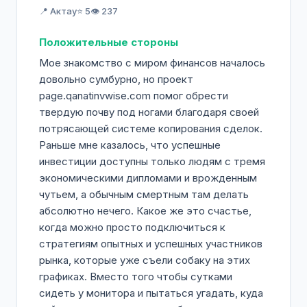
Форекс. Начните свой путь к успеху уже
📍 Актау
⭐ 5
👁️ 237
сегодня!
Положительные стороны
Мое знакомство с миром финансов началось
довольно сумбурно, но проект
page.qanatinvwise.com помог обрести
твердую почву под ногами благодаря своей
потрясающей системе копирования сделок.
Раньше мне казалось, что успешные
инвестиции доступны только людям с тремя
экономическими дипломами и врожденным
чутьем, а обычным смертным там делать
абсолютно нечего. Какое же это счастье,
когда можно просто подключиться к
стратегиям опытных и успешных участников
рынка, которые уже съели собаку на этих
графиках. Вместо того чтобы сутками
сидеть у монитора и пытаться угадать, куда