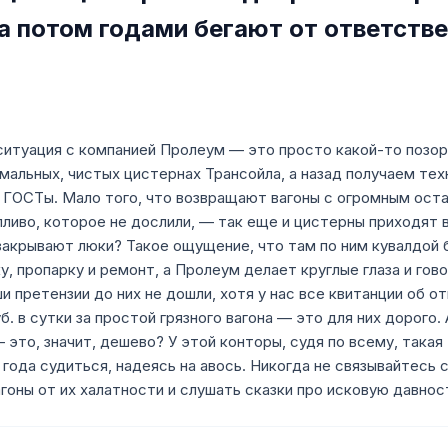
 потом годами бегают от ответстве
 ситуация с компанией Пролеум — это просто какой-то позор
альных, чистых цистернах Трансойла, а назад получаем тех
и ГОСТы. Мало того, что возвращают вагоны с огромным ост
ливо, которое не дослили, — так еще и цистерны приходят в
закрывают люки? Такое ощущение, что там по ним кувалдой 
, пропарку и ремонт, а Пролеум делает круглые глаза и гово
и претензии до них не дошли, хотя у нас все квитанции об от
б. в сутки за простой грязного вагона — это для них дорого
это, значит, дешево? У этой конторы, судя по всему, такая
 года судиться, надеясь на авось. Никогда не связывайтесь с
гоны от их халатности и слушать сказки про исковую давнос