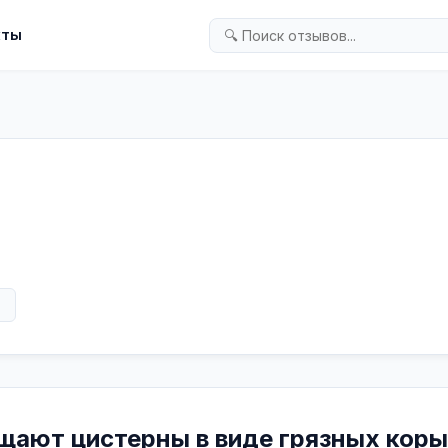
кты
в
ают цистерны в виде грязных коры