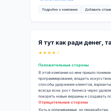
построении долгосрочных партнерск
Подробно о компании
обеспечивая стабильное качество н
Добавить отзы
Благодаря этому, реализуется стра
конкурентной цифровой среде, соче
основанные на данных, и внимании к
Я тут как ради денег, т
★★★★☆
Положительные стороны
В этой компании ко мне пришло понима
программирования, владеть искусством 
способы удержания клиентов, варианты
всегда ясна: рост бизнеса через удовл
покорять новые вершины и создавать п
Отрицательные стороны
Хоть и оплачиваемые, но переработки.