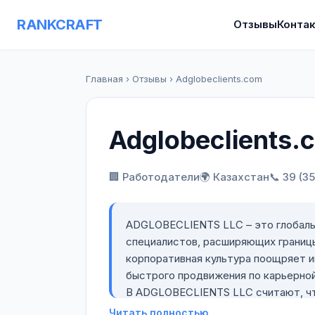
RANKCRAFT
Отзывы
Конта
Главная
›
Отзывы
›
Adglobeclients.com
Adglobeclients.
🏢 Работодатели
🌍 Казахстан
📞 39 (3
ADGLOBECLIENTS LLC – это глобаль
специалистов, расширяющих границы
корпоративная культура поощряет 
быстрого продвижения по карьерной
В ADGLOBECLIENTS LLC считают, чт
подход являются основой успешного
Читать полностью