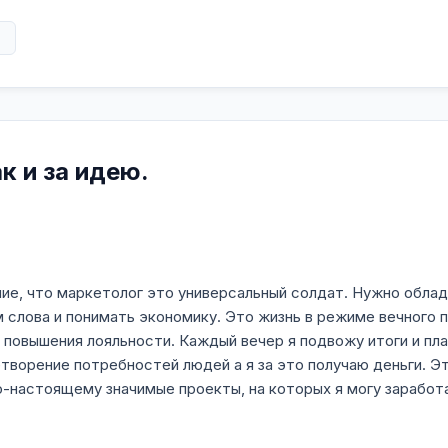
их отношений, а не на краткосрочных результатах,
а каждом этапе взаимодействия.
в
тегия, позволяющая клиентам устойчиво расти в
тая стратегическое мышление, решения,
 деталям.
ак и за идею.
ние, что маркетолог это универсальный солдат. Нужно облад
слова и понимать экономику. Это жизнь в режиме вечного п
 повышения лояльности. Каждый вечер я подвожу итоги и пл
етворение потребностей людей а я за это получаю деньги. Э
о-настоящему значимые проекты, на которых я могу заработ