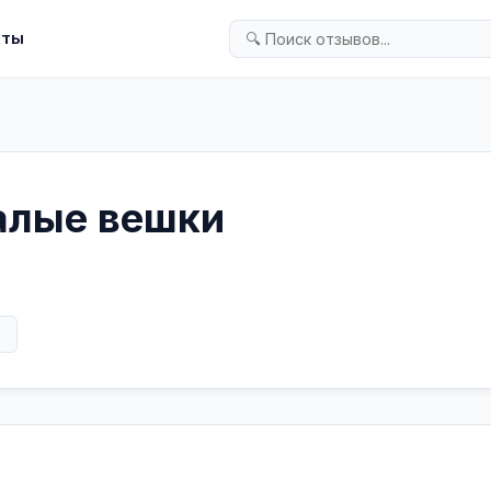
кты
алые вешки
в