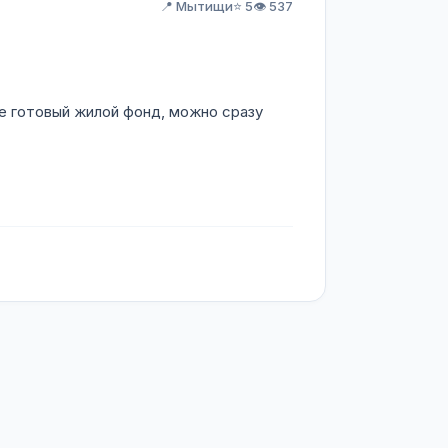
📍 Мытищи
⭐ 5
👁️ 537
е готовый жилой фонд, можно сразу