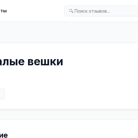
кты
алые вешки
в
ие