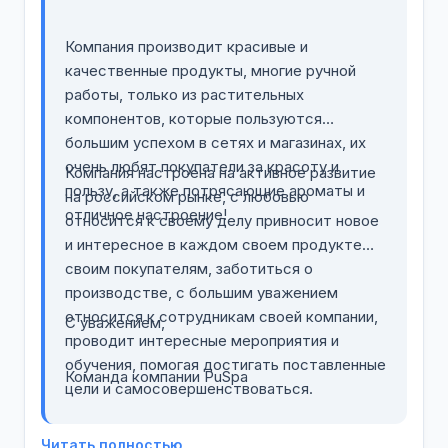
Компания производит красивые и
качественные продукты, многие ручной
работы, только из растительных
компонентов, которые пользуются
большим успехом в сетях и магазинах, их
очень любят покупатели за красоту и
Компания настроена на активное развитие
пользу, а также потрясающие ароматы и
на российском рынке, с любовью
отличное настроение!
относится к своему делу привносит новое
и интересное в каждом своем продукте
своим покупателям, заботиться о
производстве, с большим уважением
относится к сотрудникам своей компании,
С уважением,
проводит интересные мероприятия и
обучения, помогая достигать поставленные
Команда компании PuSpa
цели и самосовершенствоваться.
Читать полностью