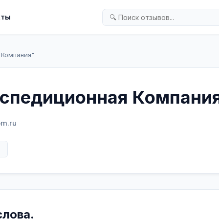
кты
 Компания"
спедиционная Компани
om.ru
в
слова.