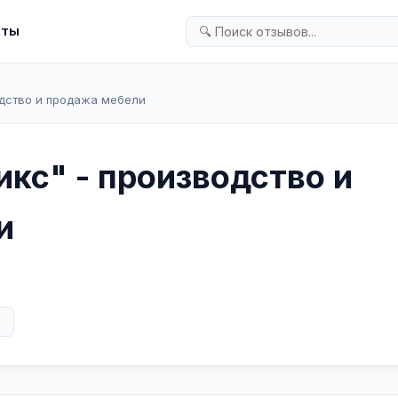
кты
одство и продажа мебели
кс" - производство и
и
в